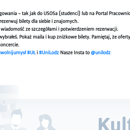
gowania – tak jak do USOSa (studenci) lub na Portal Pracowni
rezerwuj bilety dla siebie i znajomych.
 wiadomość ze szczegółami i potwierdzeniem rezerwacji.
y wybrałeś. Pokaż maila i kup zniżkowe bilety. Pamiętaj, że ofe
koncercie.
wolnijumysł
#UŁ
i
#UniLodz
Nasze Insta to
@unilodz
Kul