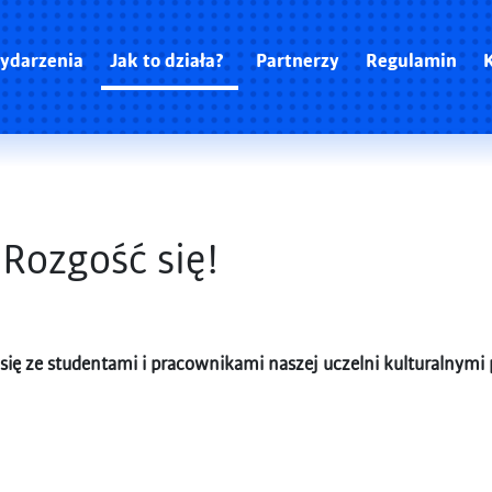
ydarzenia
Jak to działa?
Partnerzy
Regulamin
 Rozgość się!
ić się ze studentami i pracownikami naszej uczelni kulturalnymi