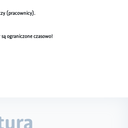
czy (pracownicy).
rty są ograniczone czasowo!
tura